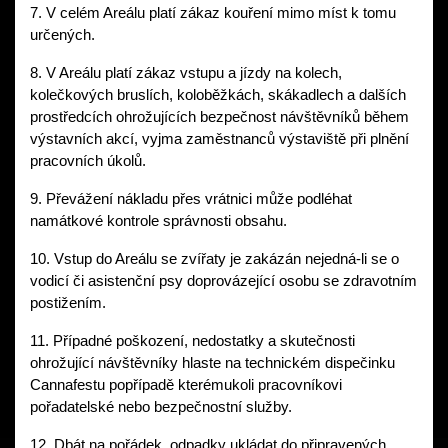
7. V celém Areálu platí zákaz kouření mimo míst k tomu 
určených. 
8. V Areálu platí zákaz vstupu a jízdy na kolech, 
kolečkových bruslích, koloběžkách, skákadlech a dalších 
prostředcích ohrožujících bezpečnost návštěvníků během 
výstavních akcí, vyjma zaměstnanců výstaviště při plnění 
pracovních úkolů. 
9. Převážení nákladu přes vrátnici může podléhat 
namátkové kontrole správnosti obsahu. 
10. Vstup do Areálu se zvířaty je zakázán nejedná-li se o 
vodicí či asistenční psy doprovázející osobu se zdravotním 
postižením. 
11. Případné poškození, nedostatky a skutečnosti 
ohrožující návštěvníky hlaste na technickém dispečinku 
Cannafestu popřípadě kterémukoli pracovníkovi 
pořadatelské nebo bezpečnostní služby. 
12. Dbát na pořádek, odpadky ukládat do připravených 