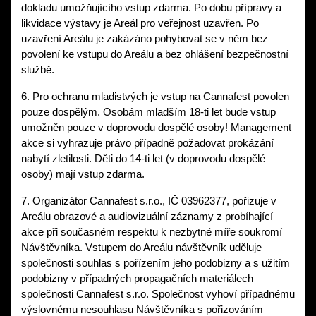
dokladu umožňujícího vstup zdarma. Po dobu přípravy a 
likvidace výstavy je Areál pro veřejnost uzavřen. Po 
uzavření Areálu je zakázáno pohybovat se v něm bez 
povolení ke vstupu do Areálu a bez ohlášení bezpečnostní 
službě. 
6. Pro ochranu mladistvých je vstup na Cannafest povolen 
pouze dospělým. Osobám mladším 18-ti let bude vstup 
umožněn pouze v doprovodu dospělé osoby! Management 
akce si vyhrazuje právo případně požadovat prokázání 
nabytí zletilosti. Děti do 14-ti let (v doprovodu dospělé 
osoby) mají vstup zdarma.
7. Organizátor Cannafest s.r.o., IČ 03962377, pořizuje v 
Areálu obrazové a audiovizuální záznamy z probíhající 
akce při současném respektu k nezbytné míře soukromí 
Návštěvníka. Vstupem do Areálu návštěvník uděluje 
společnosti souhlas s pořízením jeho podobizny a s užitím 
podobizny v případných propagačních materiálech 
společnosti Cannafest s.r.o. Společnost vyhoví případnému 
výslovnému nesouhlasu Návštěvníka s pořizováním 