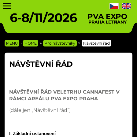
6-8/11/2026
PVA EXPO
PRAHA LETŇANY
•
»
»
MENU
HOME
Pro návštěvníky
Návštěvní řád
NÁVŠTĚVNÍ ŘÁD
NÁVŠTĚVNÍ ŘÁD VELETRHU CANNAFEST V
RÁMCI AREÁLU PVA EXPO PRAHA
(dále jen „Návštěvní řád“)
I. Základní ustanovení 