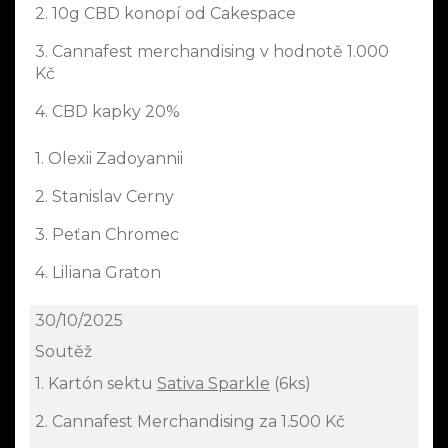
2. 10g CBD konopí od Cakespace
3. Cannafest merchandising v hodnotě 1.000
Kč
4. CBD kapky 20%
1. Olexii Zadoyannii
2. Stanislav Cerny
3. Peťan Chromec
4. Liliana Graton
30/10/2025
Soutěž
1. Kartón sektu
Sativa Sparkle
(6ks)
2. Cannafest Merchandising za 1.500 Kč