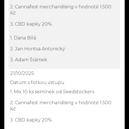
2. Cannafest merchandising v hodnotě 1.500
Kč
3. CBD kapky 20%
1. Dana Bílá
2. Jan Hontsa Antonický
3. Adam Šrámek
21/10/2025
Datum s fotkou vstupu
1. Mix 10 ks semínek od Seedstockers
2. Cannafest merchandising v hodnotě 1.500
Kč
3. CBD kapky 20%