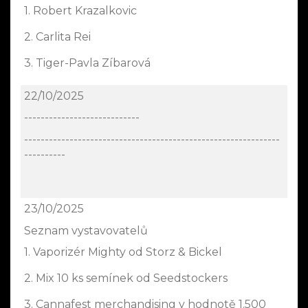
1. Robert Krazalkovic
2. Carlita Rei
3. Tiger-Pavla Zíbarová
22/10/2025
----------------------------
--------------------------------------------------------------
----------
23/10/2025
Seznam vystavovatelů
1. Vaporizér Mighty od Storz & Bickel
2. Mix 10 ks semínek od Seedstockers
3. Cannafest merchandising v hodnotě 1.500