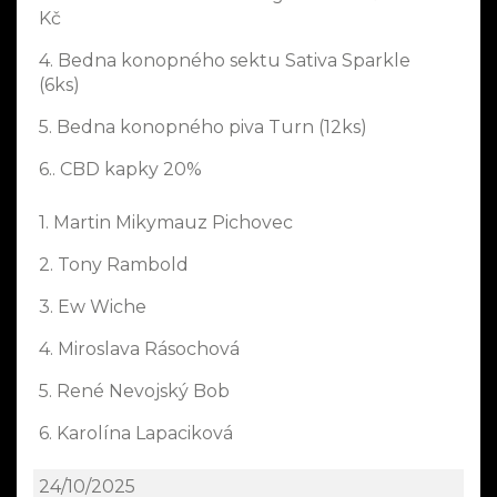
Kč
4. Bedna konopného sektu Sativa Sparkle
(6ks)
5. Bedna konopného piva Turn (12ks)
6.. CBD kapky 20%
1. Martin Mikymauz Pichovec
2. Tony Rambold
3. Ew Wiche
4. Miroslava Rásochová
5. René Nevojský Bob
6. Karolína Lapaciková
24/10/2025