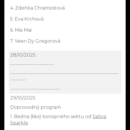
4. Zdeňka Chramostová
5. Eva Krchová
6. Mia Mai
7. Veen Dy Gregorová
28/10/2025
-------------------------
--------------------------------------------------------------
---------
-----------------------------
29/10/2025
Doprovodný program
1. Bedna (6ks) konopného sektu od
Sativa
Sparkle