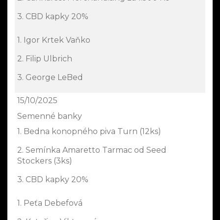
3. CBD kapky 20%
1. Igor Krtek Vaňko
2. Filip Ulbrich
3. George LeBed
15/10/2025
Semenné banky
1. Bedna konopného piva Turn (12ks)
2. Semínka Amaretto Tarmac od Seed
Stockers (3ks)
3. CBD kapky 20%
1. Peťa Debefová