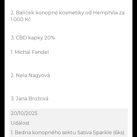
2. Balíček konopné kosmetiky od Hemphilia za
1.000 Kč
3. CBD kapky 20%
1. Michal Fandel
2. Nela Nagyová
3. Jana Brožová
20/10/2025
Událost
1. Bedna konopného sektu Sativa Sparkle (6ks)