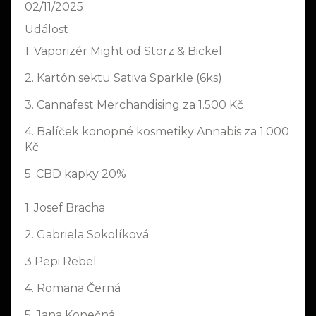
02/11/2025
Událost
1. Vaporizér Might od Storz & Bickel
2. Kartón sektu Sativa Sparkle (6ks)
3. Cannafest Merchandising za 1.500 Kč
4. Balíček konopné kosmetiky Annabis za 1.000
Kč
5. CBD kapky 20%
1. Josef Bracha
2. Gabriela Sokolíková
3 Pepi Rebel
4. Romana Černá
5. Jana Konečná