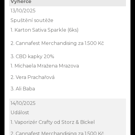
Výherce
13/10/2025
Spuštění soutěže
1. Karton Sativa Sparkle (6ks)
2. Cannafest Merchandising za 1.500 Kč
3. CBD kapky 20%
1. Michaela Mražena Mrazova
2. Vera Prachařová
3. Ali Baba
14/10/2025
Událost
1. Vaporizér Crafty od Storz & Bickel
2. Cannafest Merchandising za 1.500 Kč