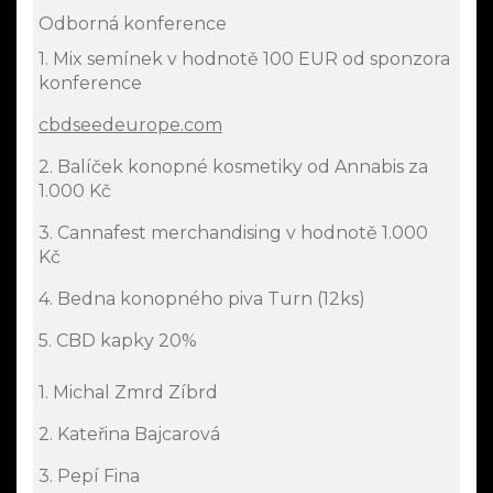
Odborná konference
1. Mix semínek v hodnotě 100 EUR od sponzora
konference
cbdseedeurope.com
2. Balíček konopné kosmetiky od Annabis za
1.000 Kč
3. Cannafest merchandising v hodnotě 1.000
Kč
4. Bedna konopného piva Turn (12ks)
5. CBD kapky 20%
1. Michal Zmrd Zíbrd
2. Kateřina Bajcarová
3. Pepí Fina