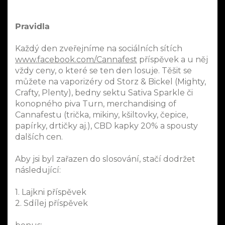
Pravidla
Každý den zveřejníme na sociálních sítích
www.facebook.com/Cannafest
příspěvek a u něj
vždy ceny, o které se ten den losuje. Těšit se
můžete na vaporizéry od Storz & Bickel (Mighty,
Crafty, Plenty), bedny sektu Sativa Sparkle či
konopného piva Turn, merchandising of
Cannafestu (trička, mikiny, kšiltovky, čepice,
papírky, drtičky aj.), CBD kapky 20% a spousty
dalších cen.
Aby jsi byl zařazen do slosování, stačí dodržet
následující:
1. Lajkni příspěvek
2. Sdílej příspěvek