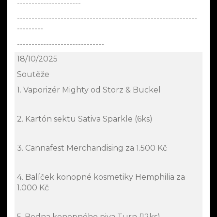
----------------------
--------------------------------------------------------------
---------
------------------------------
18/10/2025
Soutěže
1. Vaporizér Mighty od Storz & Buckel
2. Kartón sektu Sativa Sparkle (6ks)
3. Cannafest Merchandising za 1.500 Kč
4. Balíček konopné kosmetiky Hemphilia za
1.000 Kč
5. Bedna konopného piva Turn (12ks)