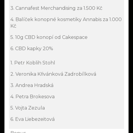
3. Cannafest Merchandising za 1.500 Kč
4. Balíček konopné kosmetiky Annabis za 1.000
Kč
5. 10g CBD konopí od Cakespace
6. CBD kapky 20%
1. Petr Koblih Stohl
2. Veronika Křivánková Zadrobílková
3. Andrea Hradská
4. Petra Brokesova
5. Vojta Zezula
6. Eva Liebezeitová