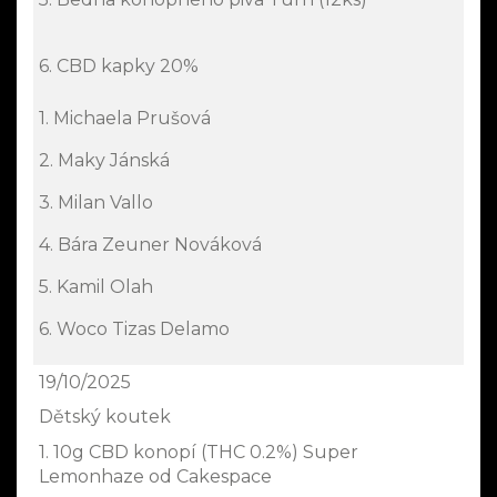
6. CBD kapky 20%
1. Michaela Prušová
2. Maky Jánská
3. Milan Vallo
4. Bára Zeuner Nováková
5. Kamil Olah
6. Woco Tizas Delamo
19/10/2025
Dětský koutek
1. 10g CBD konopí (THC 0.2%) Super
Lemonhaze od Cakespace