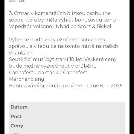
bonus:
3. Označ v komentářích blízkou osobu (ne
sebe), která by měla vyhrát bonusovou cenu -
Vaporizér Volcano Hybrid od Storz & Bickel
Výherce bude vždy oznámen soukromou
zprávou a v tabulce na tomto místě na našich
stránkách.
Soutěžící musí být starší 18 let. Veškeré ceny
bude možné vyzvednout v průběhu
Cannafestu na stánku Cannafest
Merchandising.
Bonusová výhra bude oznámena dne 6. 11. 2025
Datum
Post
Ceny