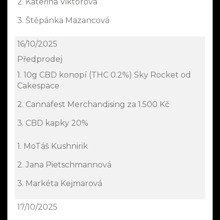
2. Kateřina Viktorová
3. Štěpánka Mazancová
16/10/2025
Předprodej
1. 10g CBD konopí (THC 0.2%) Sky Rocket od
Cakespace
2. Cannafest Merchandising za 1.500 Kč
3. CBD kapky 20%
1. MoTáš Kushnirik
2. Jana Pietschmannová
3. Markéta Kejmarová
17/10/2025