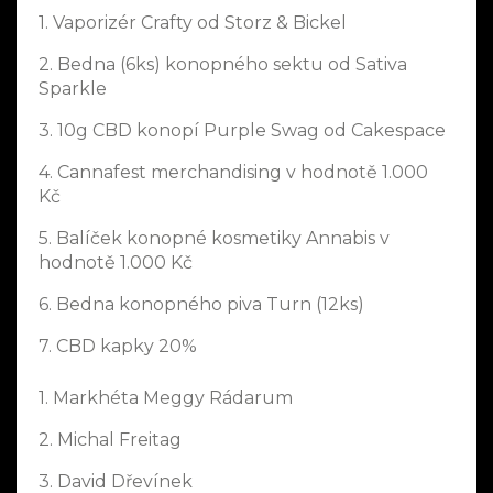
1. Vaporizér Crafty od Storz & Bickel
2. Bedna (6ks) konopného sektu od Sativa
Sparkle
3. 10g CBD konopí Purple Swag od Cakespace
4. Cannafest merchandising v hodnotě 1.000
Kč
5. Balíček konopné kosmetiky Annabis v
hodnotě 1.000 Kč
6. Bedna konopného piva Turn (12ks)
7. CBD kapky 20%
1. Markhéta Meggy Rádarum
2. Michal Freitag
3. David Dřevínek