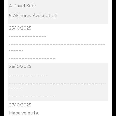
4. Pavel Kdér
5. Akinorev Ávokílutsač
25/10/2025
------------------------
--------------------------------------------------------------
---------
------------------------------
26/10/2025
------------------------
--------------------------------------------------------------
---------
------------------------------
27/10/2025
Mapa veletrhu