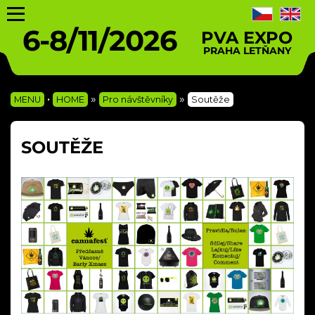
6-8/11/2026
PVA EXPO
PRAHA LETŇANY
•
»
»
MENU
HOME
Pro návštěvníky
Soutěže
SOUTĚŽE